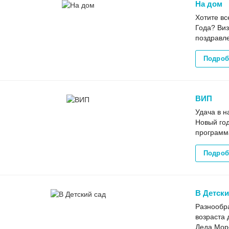
На дом
Хотите вс
Года? Ви
поздравл
Подроб
ВИП
Удача в н
Новый го
программа
Подроб
В Детски
Разнообра
возраста 
Деда Моро