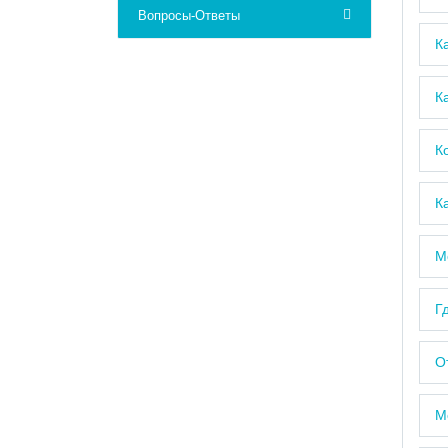
Вопросы-Ответы
К
К
К
К
М
Г
О
М