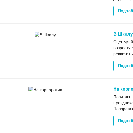
Подроб
В Школу
Сценарий 
возрасту 
реквизит 
Подроб
На корп
Позитивны
праздника
Поздравле
Подроб