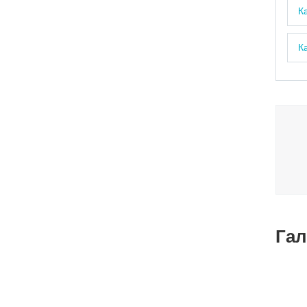
К
К
Гал