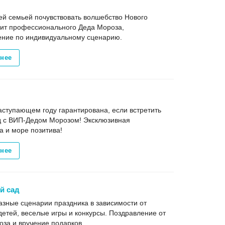
ей семьей почувствовать волшебство Нового
зит профессионального Деда Мороза,
ение по индивидуальному сценарию.
нее
аступающем году гарантирована, если встретить
д с ВИП-Дедом Морозом! Эксклюзивная
 и море позитива!
нее
й сад
зные сценарии праздника в зависимости от
детей, веселые игры и конкурсы. Поздравление от
за и вручение подарков.