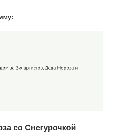
мму:
за со Снегурочкой