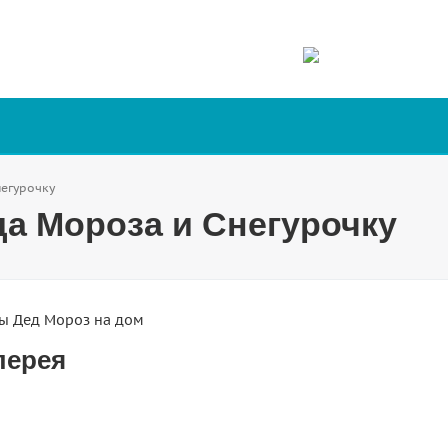
негурочку
да Мороза и Снегурочку
лерея