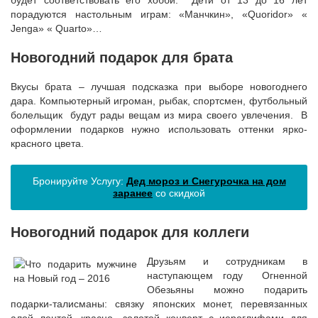
будет соответствовать его хобби. Дети от 13 до 16 лет
порадуются настольным играм: «Манчкин», «Quoridor» «
Jenga» « Quarto»…
Новогодний подарок для брата
Вкусы брата – лучшая подсказка при выборе новогоднего
дара. Компьютерный игроман, рыбак, спортсмен, футбольный
болельщик будут рады вещам из мира своего увлечения. В
оформлении подарков нужно использовать оттенки ярко-
красного цвета.
Бронируйте Услугу:
Дед мороз и Снегурочка на дом
заранее
со скидкой
Новогодний подарок для коллеги
Друзьям и сотрудникам в
наступающем году Огненной
Обезьяны можно подарить
подарки-талисманы: связку японских монет, перевязанных