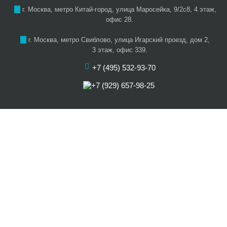
г. Москва, метро Китай-город, улица Маросейка, 9/2с8, 4 этаж,
офис 28.
г. Москва, метро Свиблово, улица Игарский проезд, дом 2,
3 этаж, офис 339.
+7 (495) 532-93-70
+7 (929) 657-98-25
О нас
Цены
Услуги
Акции
Отзывы
Наши артисты
Статьи
Карта сайта
Контакты