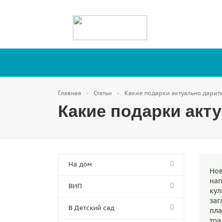
Главная
Статьи
Какие подарки актуально дарить
Какие подарки акт
На дом
Но
на
ВИП
кул
заг
В Детский сад
пла
тра