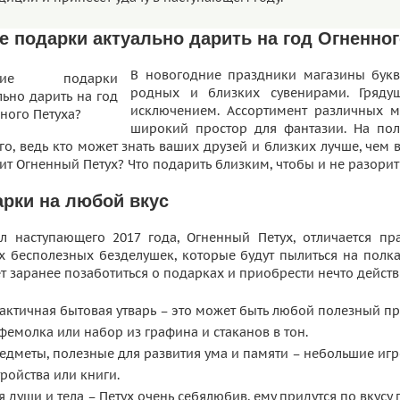
е подарки актуально дарить на год Огненно
В новогодние праздники магазины бук
родных и близких сувенирами. Гряду
исключением. Ассортимент различных м
широкий простор для фантазии. На по
о, ведь кто может знать ваших друзей и близких лучше, чем 
т Огненный Петух? Что подарить близким, чтобы и не разорить
рки на любой вкус
л наступающего 2017 года, Огненный Петух, отличается п
х бесполезных безделушек, которые будут пылиться на полка
т заранее позаботиться о подарках и приобрести нечто действ
актичная бытовая утварь – это может быть любой полезный пр
фемолка или набор из графина и стаканов в тон.
едметы, полезные для развития ума и памяти – небольшие иг
тройства или книги.
я души и тела – Петух очень себялюбив, ему придутся по вкусу