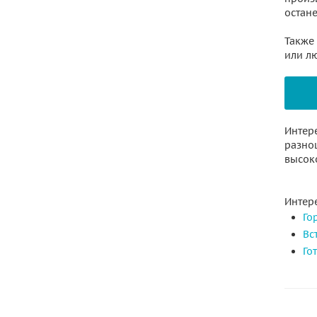
остане
Также
или л
Интер
разноц
высок
Интере
Го
Вс
Го