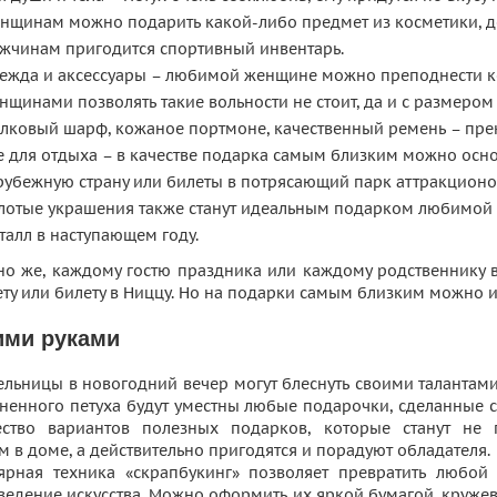
нщинам можно подарить какой-либо предмет из косметики, до
жчинам пригодится спортивный инвентарь.
ежда и аксессуары – любимой женщине можно преподнести ко
нщинами позволять такие вольности не стоит, да и с размером
лковый шарф, кожаное портмоне, качественный ремень – пре
е для отдыха – в качестве подарка самым близким можно осно
рубежную страну или билеты в потрясающий парк аттракционо
лотые украшения также станут идеальным подарком любимой 
талл в наступающем году.
но же, каждому гостю праздника или каждому родственнику 
ту или билету в Ниццу. Но на подарки самым близким можно и
ими руками
ельницы в новогодний вечер могут блеснуть своими талантами
гненного петуха будут уместны любые подарочки, сделанные с
ство вариантов полезных подарков, которые станут не
 в доме, а действительно пригодятся и порадуют обладателя.
ярная техника «скрапбукинг» позволяет превратить любой
ведение искусства. Можно оформить их яркой бумагой, кружев