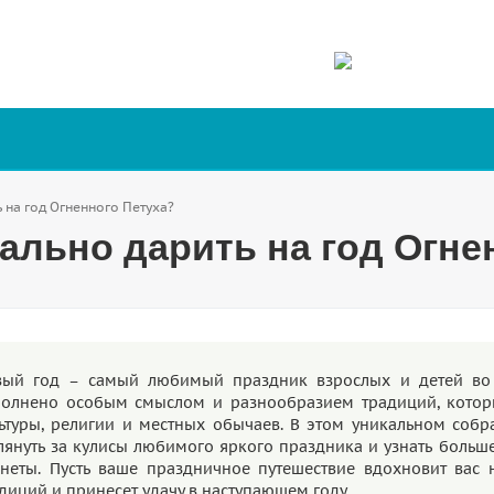
 на год Огненного Петуха?
уально дарить на год Огне
вый год – самый любимый праздник взрослых и детей во 
полнено особым смыслом и разнообразием традиций, котор
ьтуры, религии и местных обычаев. В этом уникальном соб
лянуть за кулисы любимого яркого праздника и узнать больше
неты. Пусть ваше праздничное путешествие вдохновит вас
диций и принесет удачу в наступающем году.