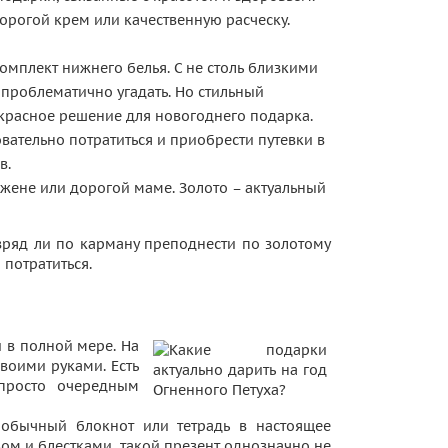
рогой крем или качественную расческу.
мплект нижнего белья. С не столь близкими
 проблематично угадать. Но стильный
красное решение для новогоднего подарка.
вательно потратиться и приобрести путевки в
в.
жене или дорогой маме. Золото – актуальный
вряд ли по карману преподнести по золотому
 потратиться.
 в полной мере. На
воими руками. Есть
 просто очередным
 обычный блокнот или тетрадь в настоящее
ом и блестками, такой презент однозначно не