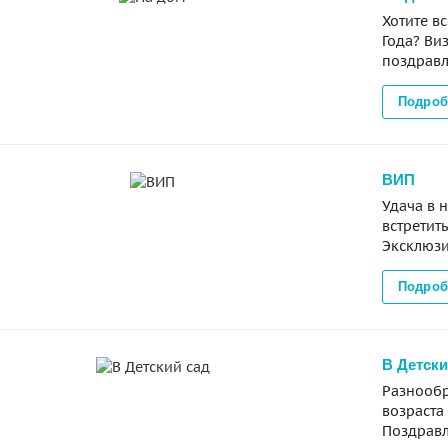
Хотите в
Года? Ви
поздравл
Подроб
ВИП
Удача в 
встретит
Эксклюзи
Подроб
В Детски
Разнообр
возраста
Поздравл