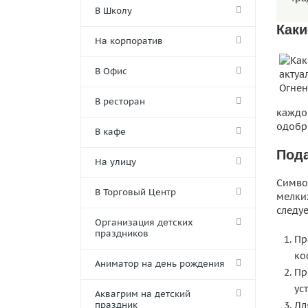
В Школу
Каки
На корпоратив
В Офис
В ресторан
каждог
одобри
В кафе
Пода
На улицу
Симво
В Торговый Центр
мелки
следуе
Организация детских
праздников
Пр
ко
Аниматор на день рождения
Пр
ус
Аквагрим на детский
праздник
Дл