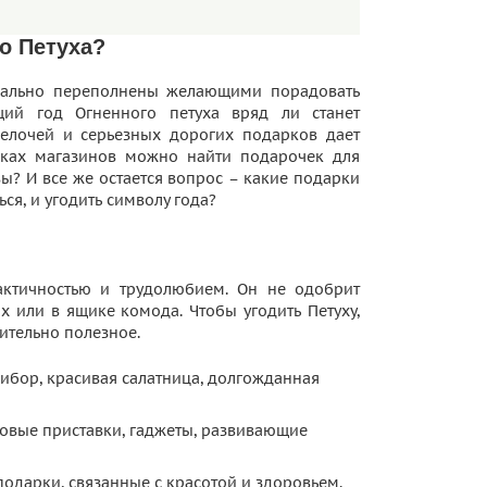
го Петуха?
вально переполнены желающими порадовать
щий год Огненного петуха вряд ли станет
елочей и серьезных дорогих подарков дает
лках магазинов можно найти подарочек для
вы? И все же остается вопрос – какие подарки
ся, и угодить символу года?
рактичностью и трудолюбием. Он не одобрит
х или в ящике комода. Чтобы угодить Петуху,
ительно полезное.
ибор, красивая салатница, долгожданная
ровые приставки, гаджеты, развивающие
 подарки, связанные с красотой и здоровьем.