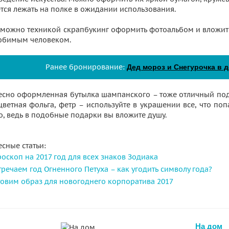
тся лежать на полке в ожидании использования.
 можно техникой скрапбукинг оформить фотоальбом и вложит
юбимым человеком.
Ранее бронирование:
Дед мороз и Снегурочка в д
есно оформленная бутылка шампанского – тоже отличный пода
ветная фольга, фетр – используйте в украшении все, что поп
о, ведь в подобные подарки вы вложите душу.
сные статьи:
роскоп на 2017 год для всех знаков Зодиака
тречаем год Огненного Петуха – как угодить символу года?
товим образ для новогоднего корпоратива 2017
На дом