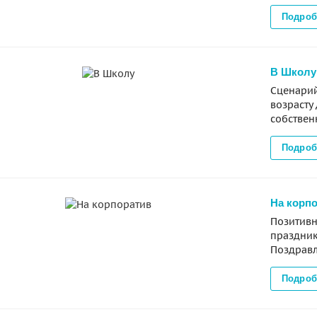
Подроб
В Школу
Сценарий
возрасту
собствен
Подроб
На корп
Позитивн
праздник
Поздравл
Подроб