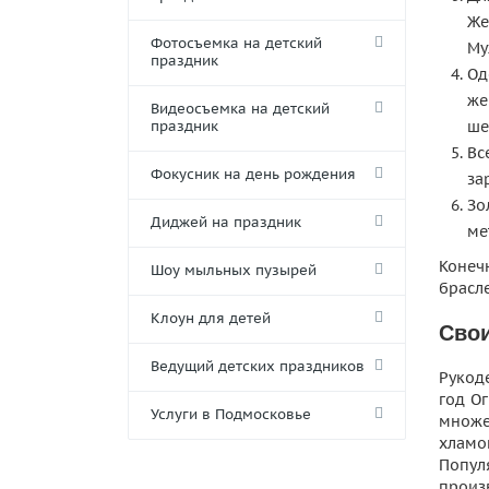
Же
Фотосъемка на детский
Му
праздник
Од
же
Видеосъемка на детский
праздник
ше
Вс
Фокусник на день рождения
за
Зо
Диджей на праздник
ме
Конеч
Шоу мыльных пузырей
брасле
Клоун для детей
Сво
Ведущий детских праздников
Рукод
год О
Услуги в Подмосковье
множе
хламом
Попул
произ