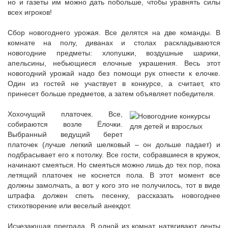
но и газеты им можно дать побольше, чтобы уравнять силы
всех игроков!
Сбор новогоднего урожая. Все делятся на две команды. В
комнате на полу, диванах и столах раскладываются
новогодние предметы: хлопушки, воздушные шарики,
апельсины, небьющиеся елочные украшения. Весь этот
новогодний урожай надо без помощи рук отнести к елочке.
Один из гостей не участвует в конкурсе, а считает, кто
принесет больше предметов, а затем объявляет победителя.
Хохочущий платочек. Все,
собираются возле Ёлочки.
Выбранный ведущий берет
платочек (лучше легкий шелковый – он дольше падает) и
подбрасывает его к потолку. Все гости, собравшиеся в кружок,
начинают смеяться. Но смеяться можно лишь до тех пор, пока
летящий платочек не коснется пола. В этот момент все
должны замолчать, а вот у кого это не получилось, тот в виде
штрафа должен спеть песенку, рассказать новогоднее
стихотворение или веселый анекдот.
Исчезающая преграда. В одной из комнат натягивают ленты