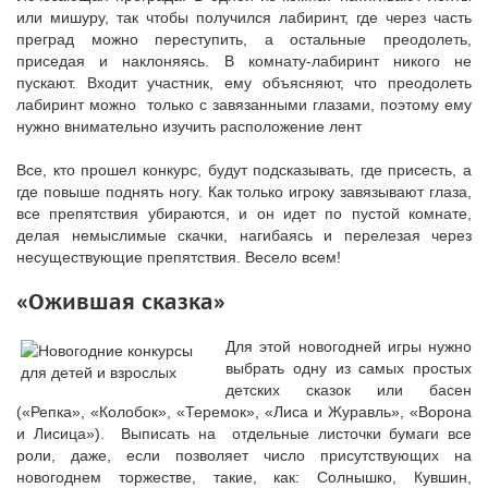
или мишуру, так чтобы получился лабиринт, где через часть
преград можно переступить, а остальные преодолеть,
приседая и наклоняясь. В комнату-лабиринт никого не
пускают. Входит участник, ему объясняют, что преодолеть
лабиринт можно только с завязанными глазами, поэтому ему
нужно внимательно изучить расположение лент
Все, кто прошел конкурс, будут подсказывать, где присесть, а
где повыше поднять ногу. Как только игроку завязывают глаза,
все препятствия убираются, и он идет по пустой комнате,
делая немыслимые скачки, нагибаясь и перелезая через
несуществующие препятствия. Весело всем!
«Ожившая сказка»
Для этой новогодней игры нужно
выбрать одну из самых простых
детских сказок или басен
(«Репка», «Колобок», «Теремок», «Лиса и Журавль», «Ворона
и Лисица»). Выписать на отдельные листочки бумаги все
роли, даже, если позволяет число присутствующих на
новогоднем торжестве, такие, как: Солнышко, Кувшин,