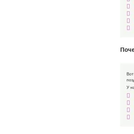
Поче
Вот
поз
У н