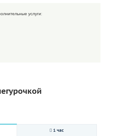
полнительные услуги:
негурочкой
1 час