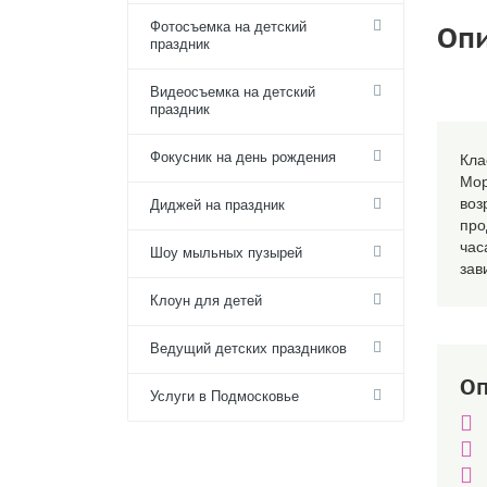
Фотосъемка на детский
Оп
праздник
Видеосъемка на детский
праздник
Фокусник на день рождения
Кла
Мо
воз
Диджей на праздник
про
ча
Шоу мыльных пузырей
зав
Клоун для детей
Ведущий детских праздников
Оп
Услуги в Подмосковье