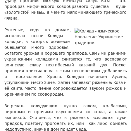
удачу, прогоняя «всякую нечистую силу». Коза – это
прообраз мифического козообразного существа – души
«золотистой нивы», в чем-то напоминающего греческого
Фавна.
Ряженые, ходя по домам,
исполняют песни Коляды –
колядки, в которых хозяевам
обещается много здоровья,
богатого урожая и хорошего приплода. Самыми ранними
украинскими колядками считаются те, что воспевают
воинскую славу, несгибаемый казачий дух. После
принятия христианства к этим песнопениям добавились
и восхваления Христа. Колядки начинает Аусень,
уступающий место Зиме. Затем запевают ряженые: Коза и
её свита. Часто пение сопровождается звуком рожков и
бренчанием по сковородам.
Встречать колядующих нужно салом, колбасами,
пирогами и прочими вкусностями со стола, а также
выпивкой. Считается, что в ряженых вселяются духи
предков, поэтому прогонять их, или как-либо обидеть
недопустимо, иначе в дом придет беда.