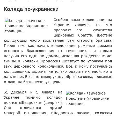
Коляда по-украински
Особенностью колядования на
Украине является то, что
проводят его служители
церковных братств. Шествие
колядующих часто возглавляет сам староста братства.
Перед тем, как начать колядование ряженые должны
испросить благословения от священника, и только
получив его идти по домам, исполняя рождественские
гимны и колядки. Процессия шествует по улочкам под
звук церковного колокольчика. Все, к кому постучались
колядовщики, должны не только одарить их едой, но и
дать денег. Все, что «щедруют» добрые хозяева, ряженые
отдают на благочестивую цель.
31 декабря и 1 января на
Украине помимо колядок
поются «Щедровки» (щедрівкi).
Они отличаются другой
манерой исполнения. «Щедровки» желают хозяевам