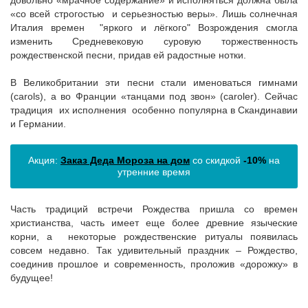
довольно «мрачное содержание» и исполняться должна была
«со всей строгостью и серьезностью веры». Лишь солнечная
Италия времен "яркого и лёгкого" Возрождения смогла
изменить Средневековую суровую торжественность
рождественской песни, придав ей радостные нотки.
В Великобритании эти песни стали именоваться гимнами
(carols), а во Франции «танцами под звон» (caroler). Сейчас
традиция их исполнения особенно популярна в Скандинавии
и Германии.
Акция:
Заказ Деда Мороза на дом
со скидкой
-10%
на
утренние время
Часть традиций встречи Рождества пришла со времен
христианства, часть имеет еще более древние языческие
корни, а некоторые рождественские ритуалы появилась
совсем недавно. Так удивительный праздник – Рождество,
соединив прошлое и современность, проложив «дорожку» в
будущее!