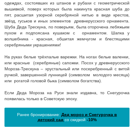
одеждах, состоявших из штанов и рубахи с геометрической
вышивкой, поверх которых была накинута красная шуба до
пят, расшитая узорной серебряной нитью в виде крестов,
звёзд, гуськов и иных элементов древнерусского орнамента.
Шуба Деда Трескуна, по поверьям, была оторочена лебяжьим
пухом и подпоясана кушаком с орнаментом. Шапка у
волшебника - красная, обшитая жемчугом и блестящими
серебряными украшениями!
На руках белые трёхпалые варежки. На ногах белые валенки,
или красные (серебряные) сапожки. Посох у древнерусского
Мороза-Трескуна – хрустальный или посеребренный с витой
ручкой, завершенной лунницей (символом молодого месяца)
или рогатой головой быка (символом богатства).
Если Деда Мороза на Руси знали издавна, то Снегурочка
появилась только в Советскую эпоху.
Ранее бронирование:
Дед мороз и Снегурочка в
детский сад
со скидкой
-10%