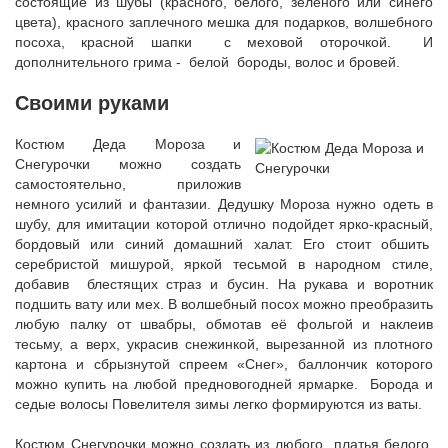
состоящие из шубы (красного, белого, зеленого или синего
цвета), красного заплечного мешка для подарков, волшебного
посоха, красной шапки с меховой оторочкой. И
дополнительного грима - белой бороды, волос и бровей.
Своими руками
Костюм Деда Мороза и
Снегурочки можно создать
самостоятельно, приложив
немного усилий и фантазии. Дедушку Мороза нужно одеть в
шубу, для имитации которой отлично подойдет ярко-красный,
бордовый или синий домашний халат. Его стоит обшить
серебристой мишурой, яркой тесьмой в народном стиле,
добавив блестящих страз и бусин. На рукава и воротник
подшить вату или мех. В волшебный посох можно преобразить
любую палку от швабры, обмотав её фольгой и наклеив
тесьму, а верх, украсив снежинкой, вырезанной из плотного
картона и сбрызнутой спреем «Снег», баллончик которого
можно купить на любой предновогодней ярмарке. Борода и
седые волосы Повелителя зимы легко формируются из ваты.
Костюм Снегурочки можно создать из любого платья белого,