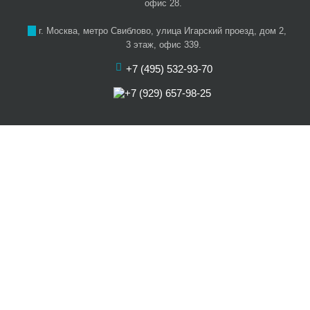
офис 28.
г. Москва, метро Свиблово, улица Игарский проезд, дом 2,
3 этаж, офис 339.
+7 (495) 532-93-70
+7 (929) 657-98-25
О нас
Цены
Услуги
Акции
Отзывы
Наши артисты
Статьи
Карта сайта
Контакты