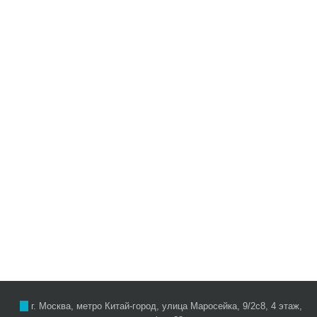
г. Москва, метро Китай-город, улица Маросейка, 9/2с8, 4 этаж,