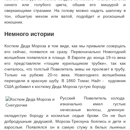
синего или голубого цвета, обшив его мишурой и
сверкающими стразами. На голову можно надеть шапочку в
тон, обшитую мехом или ватой, подойдет и роскошный
кокошник.
Немного истории
Костюм Деда Мороза в том виде, как мы привыкли созерцать
его сейчас, появился не сразу. Первоначально Новогодний
волшебник появлялся в плаще. В Европе до конца 19-го века
его представляли «тощим курильщиком трубки», так как
считалось, что толстый Повелитель зимы не пролезет в трубу.
Только на рубеже 20-го века. Новогоднего волшебника
переодели в красную шубу. В 1860 Томас Найт - художник
США добавил к костюму Деда Мороза густую бороду.
Русский Повелитель холода
изначально имел густые
нечесаные волосы, длинную
окладистую бороду и косматые седые брови. Он не был
добродушным дедушкой, Мороза-Трескуна боялись и дети и
взрослые. Появлялся он в самую стужу в белых льняных