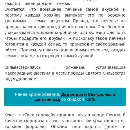
каждой швейцарской семье.
Считается, что домашнее печенье самое вкусное, и
поэтому каждая хозяйка выпекает его по бережно
хранимым в семье рецептам. Правда, это печенье не
предназначено для праздничного застолья. Оно бережно
упаковывается в яркие коробочки или кулёчки для того,
чтобы подарить его друзьям. А поскольку такое печенье
готовится в каждой семье, то происходит своеобразный
обмен. Причем, угощаясь подаренным печеньем, каждая
семья считает, что их рецепт самый лучший.
Сильвестерклаусы – ряженые, устраивающие
маскарадные шествия в честь победы Святого Сильвестра
над чудовищем.
Ранее бронирование:
Дед мороз и Снегурочка в
со скидкой
детский сад
-10%
Кексы с «Трех королей» принято печь в конце Святок. В
качестве сюрприза в кекс запекается фигурка одного из
волхвов (королей). Обычно они дарятся детям, и