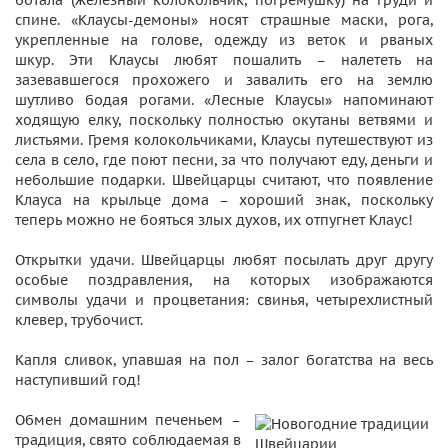
ботала (железный колокольчик, погремушку) на груди и
спине. «Клаусы-демоны» носят страшные маски, рога,
укрепленные на голове, одежду из веток и рваных
шкур. Эти Клаусы любят пошалить – налететь на
зазевавшегося прохожего и завалить его на землю
шутливо бодая рогами. «Лесные Клаусы» напоминают
ходящую елку, поскольку полностью окутаны ветвями и
листьями. Гремя колокольчиками, Клаусы путешествуют из
села в село, где поют песни, за что получают еду, деньги и
небольшие подарки. Швейцарцы считают, что появление
Клауса на крыльце дома – хороший знак, поскольку
теперь можно не бояться злых духов, их отпугнет Клаус!
Открытки удачи. Швейцарцы любят посылать друг другу
особые поздравления, на которых изображаются
символы удачи и процветания: свинья, четырехлистный
клевер, трубочист.
Капля сливок, упавшая на пол – залог богатства на весь
наступивший год!
Обмен домашним печеньем –
традиция, свято соблюдаемая в