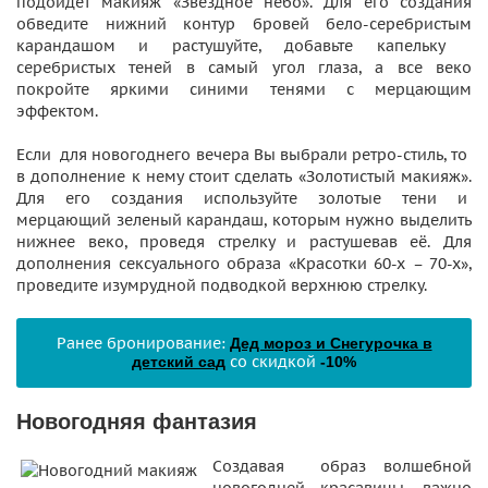
подойдет макияж «Звездное небо». Для его создания
обведите нижний контур бровей бело-серебристым
карандашом и растушуйте, добавьте капельку
серебристых теней в самый угол глаза, а все веко
покройте яркими синими тенями с мерцающим
эффектом.
Если для новогоднего вечера Вы выбрали ретро-стиль, то
в дополнение к нему стоит сделать «Золотистый макияж».
Для его создания используйте золотые тени и
мерцающий зеленый карандаш, которым нужно выделить
нижнее веко, проведя стрелку и растушевав её. Для
дополнения сексуального образа «Красотки 60-х – 70-х»,
проведите изумрудной подводкой верхнюю стрелку.
Ранее бронирование:
Дед мороз и Снегурочка в
со скидкой
детский сад
-10%
Новогодняя фантазия
Создавая образ волшебной