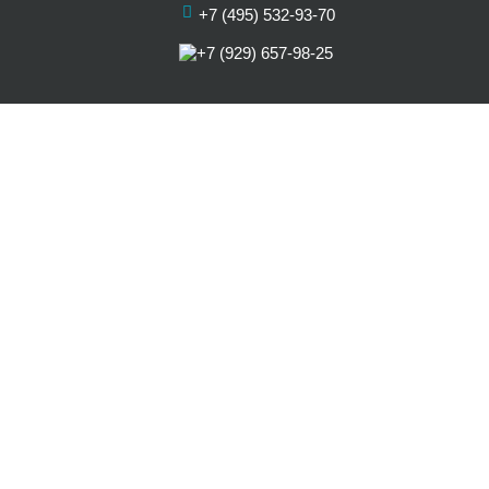
+7 (495) 532-93-70
+7 (929) 657-98-25
О нас
Цены
Услуги
Акции
Отзывы
Наши артисты
Статьи
Карта сайта
Контакты
© 2026 Все права защищены.