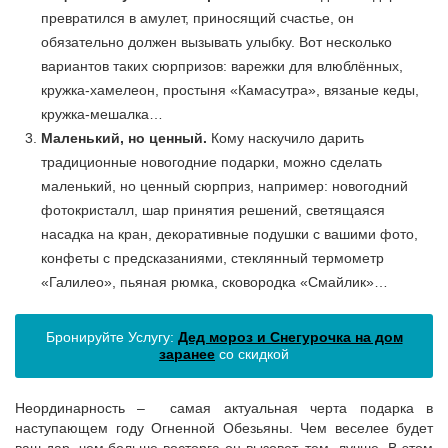
превратился в амулет, приносящий счастье, он
обязательно должен вызывать улыбку. Вот несколько
вариантов таких сюрпризов: варежки для влюблённых,
кружка-хамелеон, простыня «Камасутра», вязаные кеды,
кружка-мешалка…
Маленький, но ценный.
Кому наскучило дарить
традиционные новогодние подарки, можно сделать
маленький, но ценный
сюрприз, например: новогодний
фотокристалл, шар принятия решений, светящаяся
насадка на кран, декоративные подушки с вашими фото,
конфеты с предсказаниями, стеклянный термометр
«Галилео», пьяная рюмка, сковородка «Смайлик»…
Бронируйте Услугу:
Дед мороз и Снегурочка на дом
заранее
со скидкой
Неординарность – самая актуальная черта подарка в
наступающем году Огненной Обезьяны. Чем веселее будет