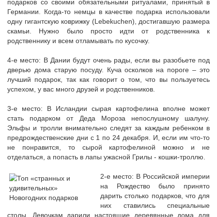
подарков со своими обязательными ритуалами, принятый в
Германии. Когда-то немцы в качестве подарка использовали
одну гигантскую коврижку (Lebekuchen), достигавшую размера
скамьи. Нужно было просто идти от родственника к
родственнику и всем отламывать по кусочку.
4-е место: В Дании будут очень рады, если вы разобьете под
дверью дома старую посуду. Куча осколков на пороге – это
лучший подарок, так как говорит о том, что вы пользуетесь
успехом, у вас много друзей и родственников.
3-е место: В Исландии сырая картофелина вполне может
стать подарком от Деда Мороза непослушному шалуну.
Эльфы и тролли внимательно следят за каждым ребенком в
предрождественские дни с 1 по 24 декабря. И, если им что-то
не понравится, то сырой картофелиной можно и не
отделаться, а попасть в лапы ужасной Грилы - кошки-троллю.
2-е место: В Российской империи
на Рождество было принято
дарить столько подарков, что для
них ставились специальные
столы. Девочкам дарили настоящие деревянные дома для