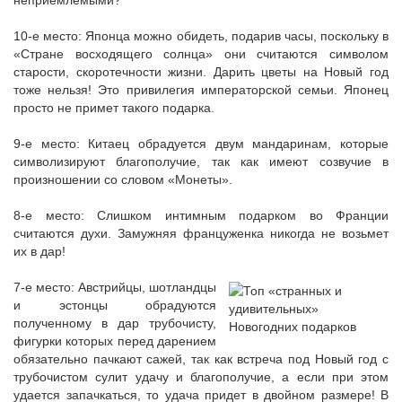
неприемлемыми?
10-е место: Японца можно обидеть, подарив часы, поскольку в
«Стране восходящего солнца» они считаются символом
старости, скоротечности жизни. Дарить цветы на Новый год
тоже нельзя! Это привилегия императорской семьи. Японец
просто не примет такого подарка.
9-е место: Китаец обрадуется двум мандаринам, которые
символизируют благополучие, так как имеют созвучие в
произношении со словом «Монеты».
8-е место: Слишком интимным подарком во Франции
считаются духи. Замужняя француженка никогда не возьмет
их в дар!
7-е место: Австрийцы, шотландцы
и эстонцы обрадуются
полученному в дар трубочисту,
фигурки которых перед дарением
обязательно пачкают сажей, так как встреча под Новый год с
трубочистом сулит удачу и благополучие, а если при этом
удается запачкаться, то удача придет в двойном размере! В