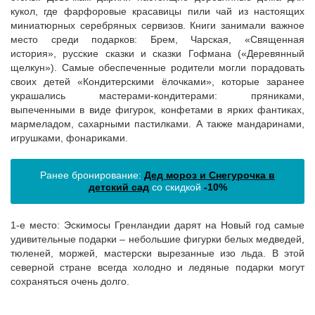
кукол, где фарфоровые красавицы пили чай из настоящих
миниатюрных серебряных сервизов. Книги занимали важное
место среди подарков: Брем, Чарская, «Священная
история», русские сказки и сказки Гофмана («Деревянный
щелкун»). Самые обеспеченные родители могли порадовать
своих детей «Кондитерскими ёлочками», которые заранее
украшались мастерами-кондитерами: пряниками,
выпеченными в виде фигурок, конфетами в ярких фантиках,
мармеладом, сахарными пастилками. А также мандаринами,
игрушками, фонариками.
Ранее бронирование:
Дед мороз и Снегурочка в
детский сад
со скидкой
-10%
1-е место: Эскимосы Гренландии дарят на Новый год самые
удивительные подарки – небольшие фигурки белых медведей,
тюленей, моржей, мастерски вырезанные изо льда. В этой
северной стране всегда холодно и ледяные подарки могут
сохраняться очень долго.