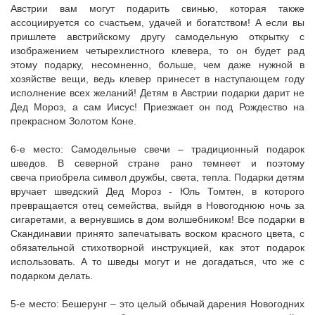
Австрии вам могут подарить свинью, которая также
ассоциируется со счастьем, удачей и богатством! А если вы
пришлете австрийскому другу самодельную открытку с
изображением четырехлистного клевера, то он будет рад
этому подарку, несомненно, больше, чем даже нужной в
хозяйстве вещи, ведь клевер принесет в наступающем году
исполнение всех желаний! Детям в Австрии подарки дарит не
Дед Мороз, а сам Иисус! Приезжает он под Рождество на
прекрасном Золотом Коне.
6-е место: Самодельные свечи – традиционный подарок
шведов. В северной стране рано темнеет и поэтому
свеча приобрела символ дружбы, света, тепла. Подарки детям
вручает шведский Дед Мороз - Юль Томтен, в которого
превращается отец семейства, выйдя в Новогоднюю ночь за
сигаретами, а вернувшись в дом волшебником! Все подарки в
Скандинавии принято запечатывать воском красного цвета, с
обязательной стихотворной инструкцией, как этот подарок
использовать. А то шведы могут и не догадаться, что же с
подарком делать.
5-е место: Бешерунг – это целый обычай дарения Новогодних