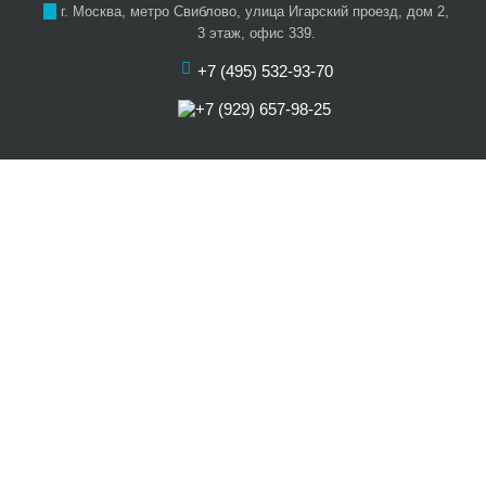
г. Москва, метро Свиблово, улица Игарский проезд, дом 2,
3 этаж, офис 339.
+7 (495) 532-93-70
+7 (929) 657-98-25
О нас
Цены
Услуги
Акции
Отзывы
Наши артисты
Статьи
Карта сайта
Контакты