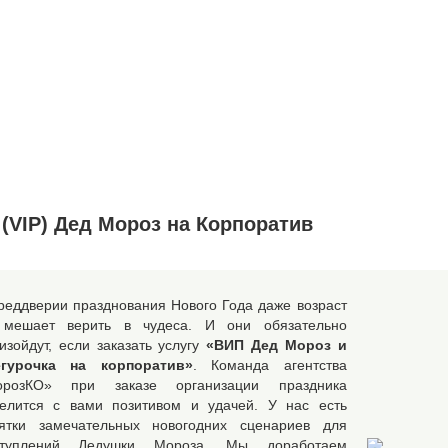
(VIP) Дед Мороз на Корпоратив
реддверии празднования Нового Года даже возраст
 мешает верить в чудеса. И они обязательно
изойдут, если заказать услугу
«ВИП Дед Мороз и
егурочка на корпоратив»
. Команда агентства
орозКО» при заказе организации праздника
елится с вами позитивом и удачей. У нас есть
ятки замечательных новогодних сценариев для
ступлений Дедушки Мороза. Мы доработаем