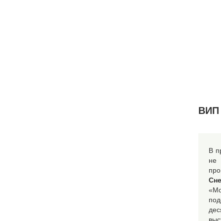
ВИП 
В п
не
про
Сн
«М
под
дес
вы