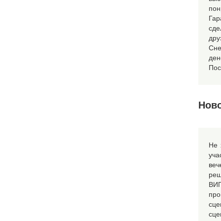
пон
Гар
сде
др
Сне
де
Пос
Нов
Не 
уча
веч
реш
ВИП
про
сц
сце