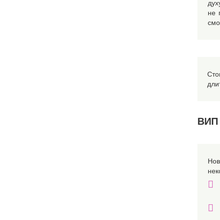
дух
не 
смо
Сто
дли
ВИП 
Но
нек