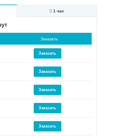
1 час
нут
Заказать