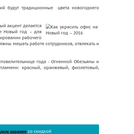
ний будут традиционные цвета новогоднего
ый акцент делается
е Новый год – для
рировании рабочего
лжны мешать работе сотрудников, отвлекать и
й повелительнице года - Огненной Обезьяны и
пламени: красный, оранжевый, фиолетовый,
со скидкой
 дом заранее