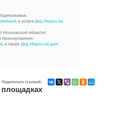
Подмосковья:
илейный
и услуга
Дед Мороз на
й Московской области!
м бронировании:
ий
, а также
Дед Мороз на дом
Поделиться ссылкой:
х площадках