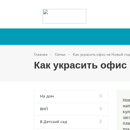
Главная
Статьи
Как украсить офис на Новый год
Как украсить офис 
На дом
Но
на
ВИП
кул
заг
В Детский сад
пла
тра