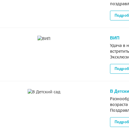
поздравл
Подроб
ВИП
Удача в 
встретит
Эксклюзи
Подроб
В Детски
Разнообр
возраста
Поздравл
Подроб