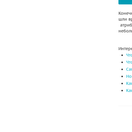
Конеч
шли в
атриб
небол
Интере
Чт
Чт
Са
Но
Ка
Ка