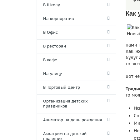
В Школу
Как 
На корпоратив
В Офис
нами н
В ресторан
Как ж
будут
В кафе
то эк
На улицу
Вот н
В Торговый Центр
Тради
то мо
Организация детских
праздников
Ис
Сн
Аниматор на день рождения
Ми
Не
Аквагрим на детский
от
праздник