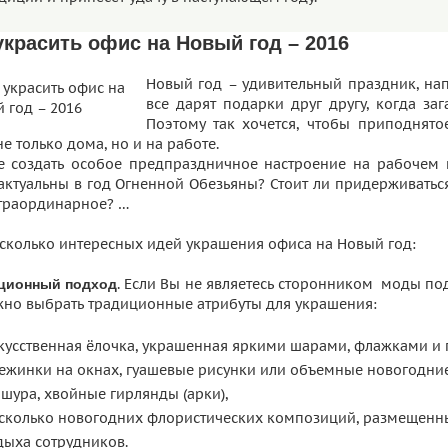
украсить офис на Новый год – 2016
Новый год – удивительный праздник, н
все дарят подарки друг другу, когда за
Поэтому так хочется, чтобы приподнят
е только дома, но и на работе.
е создать особое предпраздничное настроение на рабочем
 актуальны в год Огненной Обезьяны? Стоит ли придерживать
страординарное? …
есколько интересных идей украшения офиса на Новый год:
. Если Вы не являетесь сторонником моды 
ционный подход
жно выбрать традиционные атрибуты для украшения:
кусственная ёлочка, украшенная яркими шарами, флажками и 
ежинки на окнах, гуашевые рисунки или объемные новогодние
шура, хвойные гирлянды (арки),
сколько новогодних флористических композиций, размещенных
дыха сотрудников.