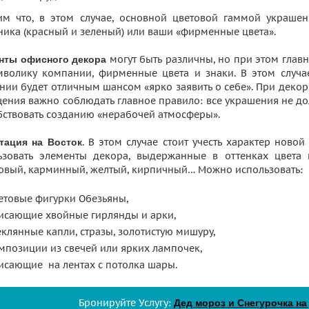
им что, в этом случае, основной цветовой гаммой украше
ника (красный и зеленый) или ваши «фирменные цвета».
могут быть различны, но при этом главн
нты офисного декора
мволику компании, фирменные цвета и знаки. В этом случа
нии будет отличным шансом «ярко заявить о себе». При деко
ения важно соблюдать главное правило: все украшения не до
бствовать созданию «нерабочей атмосферы».
. В этом случае стоит учесть характер ново
тация на Восток
ьзовать элементы декора, выдержанные в оттенках цвета 
овый, карминный, желтый, кирпичный… Можно использовать:
етовые фигурки Обезьяны,
исающие хвойные гирлянды и арки,
еклянные капли, стразы, золотистую мишуру,
мпозиции из свечей или ярких лампочек,
исающие на лентах с потолка шары.
Бронируйте Услугу:
Дед мороз и Снегурочка на