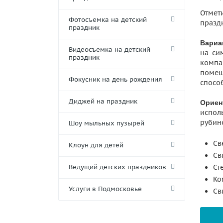
Отмет
Фотосъемка на детский
празд
праздник
Вариа
Видеосъемка на детский
на си
праздник
компа
помещ
Фокусник на день рождения
спосо
Диджей на праздник
Ориен
испол
рубин
Шоу мыльных пузырей
Св
Клоун для детей
Св
Ведущий детских праздников
Ст
Ко
Услуги в Подмосковье
Св