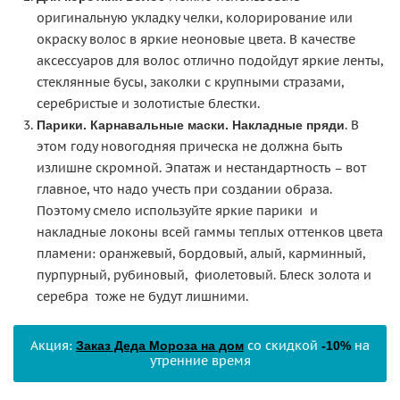
оригинальную укладку челки, колорирование или
окраску волос в яркие неоновые цвета. В качестве
аксессуаров для волос отлично подойдут яркие ленты,
стеклянные бусы, заколки с крупными стразами,
серебристые и золотистые блестки.
. В
Парики. Карнавальные маски. Накладные пряди
этом году новогодняя прическа не должна быть
излишне скромной. Эпатаж и нестандартность – вот
главное, что надо учесть при создании образа.
Поэтому смело используйте яркие парики и
накладные локоны всей гаммы теплых оттенков цвета
пламени: оранжевый, бордовый, алый, карминный,
пурпурный, рубиновый, фиолетовый. Блеск золота и
серебра тоже не будут лишними.
Акция:
со скидкой
на
Заказ Деда Мороза на дом
-10%
утренние время