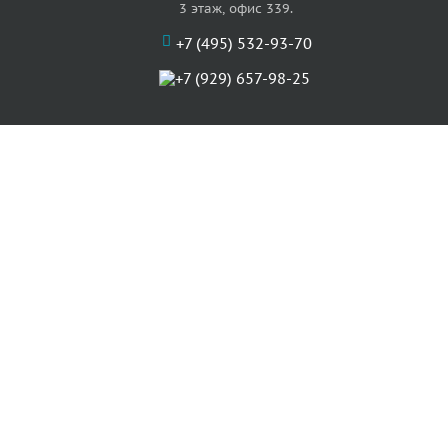
3 этаж, офис 339.
+7 (495) 532-93-70
+7 (929) 657-98-25
О нас
Цены
Услуги
Акции
Отзывы
Наши артисты
Статьи
Карта сайта
Контакты