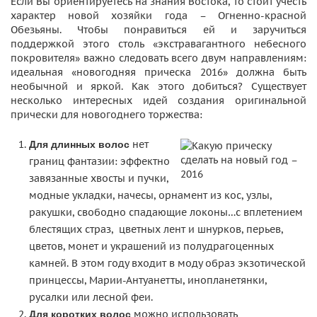
Если Вы ориентируетесь на знания Востока, то стоит учесть
характер новой хозяйки года – Огненно-красной
Обезьяны. Чтобы понравиться ей и заручиться
поддержкой этого столь «экстравагантного небесного
покровителя» важно следовать всего двум направлениям:
идеальная «новогодняя прическа 2016» должна быть
необычной и яркой. Как этого добиться? Существует
несколько интересных идей создания оригинальной
прически для новогоднего торжества:
нет
Для длинных волос
границ фантазии: эффектно
завязанные хвосты и пучки,
модные укладки, начесы, орнамент из кос, узлы,
ракушки, свободно спадающие локоны…с вплетением
блестящих страз, цветных лент и шнурков, перьев,
цветов, монет и украшений из полудрагоценных
камней. В этом году входит в моду образ экзотической
принцессы, Марии-Антуанетты, инопланетянки,
русалки или лесной феи.
можно использовать
Для коротких волос