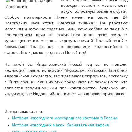
приходит весной и «выключает»
яркую островную жизнь на сутки.
Особую популярность Ниепи имеет на Бали, где 24
Новогодних часа стоит «мертвая тишина»! Не работают
магазины и кафе, не ездят машины, даже собаки не лают. А с
наступлением ночи не зажигаются огни, даже заядлый
курильщик не имеет права чиркнуть спичкой. Полный покой и
безмолвие! Только так, по верованиям индонезийцев с
острова Бали, может родиться Новый год!
На какой бы Индонезийский Новый год вы не попали:
индийский Ниепи, исламский Мухаррам, китайский Imlek или
европейское Рождество, вас ждет масса сюрпризов, поскольку
в Индонезии ни один из этих праздников не похож на те, что
являются традиционными для христианства, буддизма или
индуизма, все Индонезийское имеет «свои яркие приправы»!
Интересные статьи:
История новогоднего маскарадного костюма в России
История новогодних масок. Карнавальная версия