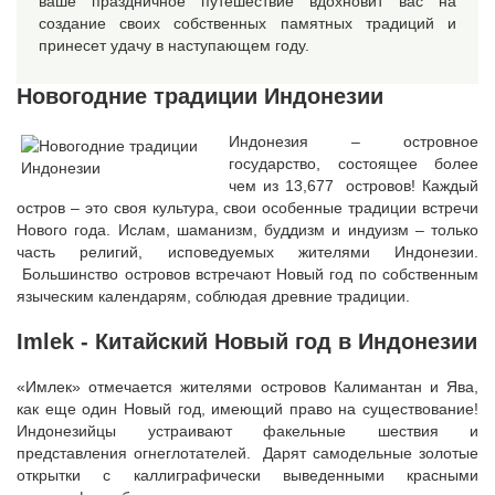
ваше праздничное путешествие вдохновит вас на
создание своих собственных памятных традиций и
принесет удачу в наступающем году.
Новогодние традиции Индонезии
Индонезия – островное
государство, состоящее более
чем из 13,677 островов! Каждый
остров – это своя культура, свои особенные традиции встречи
Нового года. Ислам, шаманизм, буддизм и индуизм – только
часть религий, исповедуемых жителями Индонезии.
Большинство островов встречают Новый год по собственным
языческим календарям, соблюдая древние традиции.
Imlek - Китайский Новый год в Индонезии
«Имлек» отмечается жителями островов Калимантан и Ява,
как еще один Новый год, имеющий право на существование!
Индонезийцы устраивают факельные шествия и
представления огнеглотателей. Дарят самодельные золотые
открытки с каллиграфически выведенными красными