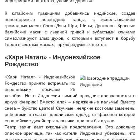
иероглифами богатства, удачи и здоровья.
К китайским традициям добавились индийские, создав
неповторимые новогодние танцы, с использованием
громадных масок богов Дэви Шри, Шивы, Драконов. Красные
балийские маски с львиной гривой и зубастыми клыками
символизируют злых духов, с которыми вступают в борьбу
Герои в светлых масках, ярких радужных цветов.
«Хари Натал» - Индонезийское
Рождество
«Хари Натал» - Индонезийское
Рождество принято встречать по
европейским обычаям 25
декабря. Но в Индонезии зимний праздник превращается в
яркую феерию! Вместо елок – наряженные пальмы! Вместо
снега – буйство цветов! Скучные неяркие костюмы заменены
рябящими в глазах переливами одежд, от фасонов которой
европейские дизайнеры-классики пришли бы в ужас.
Театр ваянг дает кукольные представления. Это довольно
опасное зрелище, так как жители Индонезии убеждены, что
неграмотное владение куклами может привести к «вызову»