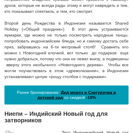
духов, которые не всегда рады этому и могут навредить и тем,
кто показывает спектакль, и тем, кто смотрит.
Второй день Рождества в Индонезии называется Shared
Holiday («Общий праздник»). В этот день устраиваются
ярмарки, где можно не только посмотреть народные танцы,
попробовать индонезийские блюда, но и самому достать себе
приз, забравшись на 6-ти метровый столб! Сравнить его
можно с Новогодней елочкой, вот только до подарков еще
нужно добраться, потому что они не лежат внизу, а подвешены
вверху этого необычного «Новогоднего дерева». Чтобы все
могли поучаствовать в этом «древолазании», в Индонезии
устанавливают целую «рощу столбов с подарками».
Ранее бронирование:
Дед мороз и Снегурочка в
детский сад
со скидкой
-10%
Ниепи – Индийский Новый год для
затворников
Этот Индонезийский Новый год