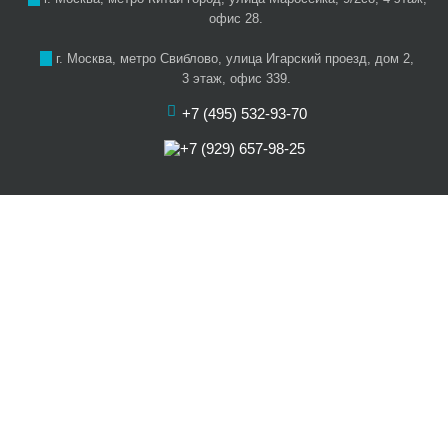
офис 28.
г. Москва, метро Свиблово, улица Игарский проезд, дом 2,
3 этаж, офис 339.
+7 (495) 532-93-70
+7 (929) 657-98-25
О нас
Цены
Услуги
Акции
Отзывы
Наши артисты
Статьи
Карта сайта
Контакты