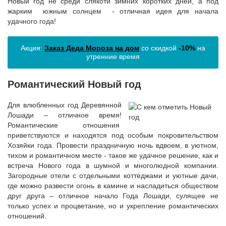
Новый год не среди слякоти зимних коротких дней, а под
жарким южным солнцем - отличная идея для начала
удачного года!
Акция:
Заказ Деда Мороза на дом
со скидкой
-10%
на
утренние время
Романтический Новый год
Для влюбленных год Деревянной
Лошади – отличное время!
Романтические отношения
приветствуются и находятся под особым покровительством
Хозяйки года. Провести праздничную ночь вдвоем, в уютном,
тихом и романтичном месте - такое же удачное решение, как и
встреча Нового года в шумной и многолюдной компании.
Загородные отели с отдельными коттеджами и уютные дачи,
где можно развести огонь в камине и насладиться обществом
друг друга – отличное начало Года Лошади, сулящее не
только успех и процветание, но и укрепление романтических
отношений.