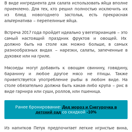
В виде ингредиента для салата использовать яйца вполне
приемлемо. Для тех, кто решил полностью исключить их
из блюд новогоднего застолья, есть прекрасная
альтернатива – перепелиные яйца.
Встреча 2017 года пройдет идеально у вегетарианцев – это
самый настоящий праздник фруктов и овощей. Их
должно быть на столе как можно больше, в самых
разнообразных видах – нарезки, салаты, запеченные в
духовке или на гриле.
Мясоеды могут добавить к овощам свинину, говядину,
баранину и любое другое мясо не птицы. Также
приветствуется употребление рыбы в любом виде. На
столе обязательно должна быть какая-либо крупа – рис в
виде гарнира или суши, роллов, или пшеница.
Ранее бронирование:
Дед мороз и Снегурочка в
со скидкой
детский сад
-10%
Из напитков Петух предпочитает легкие игристые вина,