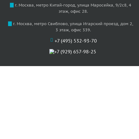
г. Москва, метро Китай-город, улица Маросейка, 9/2с8, 4
этаж, офис 28.
г. Москва, метро Свиблово, улица Игарский проезд, дом 2,
3 этаж, офис 339.
+7 (495) 532-93-70
+7 (929) 657-98-25
О нас
Цены
Услуги
Акции
Отзывы
Наши артисты
Статьи
Карта сайта
Контакты