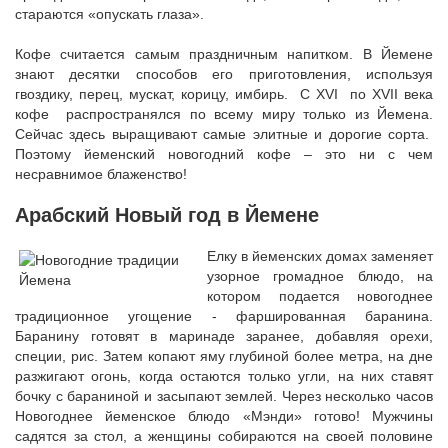
стараются «опускать глаза».
Кофе считается самым праздничным напитком. В Йемене
знают десятки способов его приготовления, используя
гвоздику, перец, мускат, корицу, имбирь. С XVI по XVII века
кофе распространялся по всему миру только из Йемена.
Сейчас здесь выращивают самые элитные и дорогие сорта.
Поэтому йеменский новогодний кофе – это ни с чем
несравнимое блаженство!
Арабский Новый год в Йемене
Елку в йеменских домах заменяет
узорное громадное блюдо, на
котором подается новогоднее
традиционное угощение - фаршированная баранина.
Баранину готовят в маринаде заранее, добавляя орехи,
специи, рис. Затем копают яму глубиной более метра, на дне
разжигают огонь, когда остаются только угли, на них ставят
бочку с бараниной и засыпают землей. Через несколько часов
Новогоднее йеменское блюдо «Мэнди» готово! Мужчины
садятся за стол, а женщины собираются на своей половине