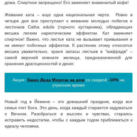
дома. Спиртное запрещено! Его заменяет знаменитый кофе!
Жевание ката – еще одна национальная черта. Ровно в
четыре дня все приступают к жеванию молодых побегов и
листочков Catha edulis (горного кустарника), обладающих
весьма легким наркотическим эффектом. Кат заменяет
спиртное! Важно, что листья ката не вызывает привыкания и
не имеют побочных эффектов. К растению этому относятся
весьма уважительно, храня запасы листьев в "мафрадж" –
самой верхней комнате жилища, предназначенной для
хранения драгоценностей и денег.
Акция:
Заказ Деда Мороза на дом
со скидкой
-10%
на
утренние время
Новый год в Йемене – это домашний праздник, когда вся
семья чтит Бога. Это день, когда каждый старается задуматься
о Вечном. Разобраться в мыслях и чувствах, стараясь
исправить недостатки, чтобы с каждым годом приближаться к
идеалу человека.